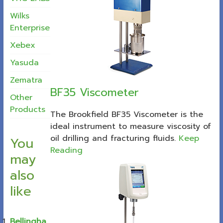
Wilks
Enterprise
Xebex
Yasuda
Zematra
BF35 Viscometer
Other
Products
The Brookfield BF35 Viscometer is the
ideal instrument to measure viscosity of
oil drilling and fracturing fluids.
Keep
You
Reading
may
also
like
Bellingha