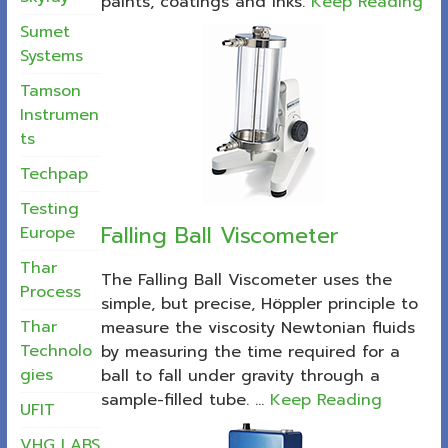
paints, coatings and inks.
Keep Reading
Sumet
Systems
Tamson
Instrumen
ts
Techpap
Testing
Falling Ball Viscometer
Europe
Thar
The Falling Ball Viscometer uses the
Process
simple, but precise, Höppler principle to
Thar
measure the viscosity Newtonian fluids
Technolo
by measuring the time required for a
gies
ball to fall under gravity through a
sample-filled tube. ...
Keep Reading
UFIT
VHG LABS