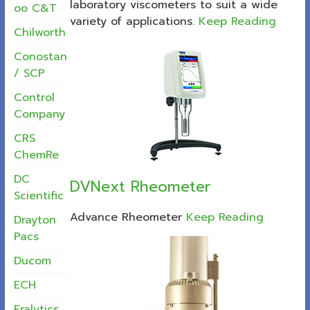
laboratory viscometers to suit a wide
oo C&T
variety of applications.
Keep Reading
Chilworth
Conostan
/ SCP
Control
Company
CRS
ChemRe
DC
DVNext Rheometer
Scientific
Advance Rheometer
Keep Reading
Drayton
Pacs
Ducom
ECH
Eralytics