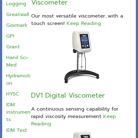
Viscometer
Logging
Greatwall
Our most versatile viscometer...with a
touch screen!
Keep Reading
Govmark
GPI
Grant
Hanil Sci-
Med
Hydramoti
on
HYSC
DV1 Digital Viscometer
IDM
A continuous sensing capability for
instrumen
rapid viscosity measurement
Keep
ts
Reading
IDM Test