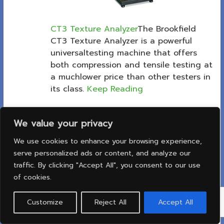
CT3 Texture Analyzer
The Brookfield
CT3 Texture Analyzer is a powerful
universaltesting machine that offers
both compression and tensile testing at
a muchlower price than other testers in
its class.
Keep Reading
We value your privacy
CT3 Standard Probe Kit
We use cookies to enhance your browsing experience,
serve personalized ads or content, and analyze our
The Brookfield standard probe kit
traffic. By clicking "Accept All", you consent to our use
comes with a wide range of probes to
of cookies.
suit almost
every test application.
Keep Reading
Customize
Reject All
Accept All