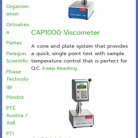
Organom
ation
Ortoalres
CAP1000 Viscometer
a
Pamas
A cone and plate system that provides
Paragon
a quick, single point test with sample
Scientific
temperature control that is perfect for
Q.C.
Keep Reading
Phase
Technolo
gy
Pilodist
PTE
Austria /
Xell
PTI