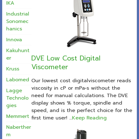
IKA
Industrial
Sonomec
hanics
Innova
Kakuhunt
DVE Low Cost Digital
er
Viscometer
Kruss
Labomed
Our lowest cost digitalviscometer reads
viscosity in cP or mPa•s without the
Lagge
need for manual calculations. The DVE
Technolo
display shows % torque, spindle and
gies
speed, and is the perfect choice for the
Memmert
first time user! ...
Keep Reading
Naberther
m