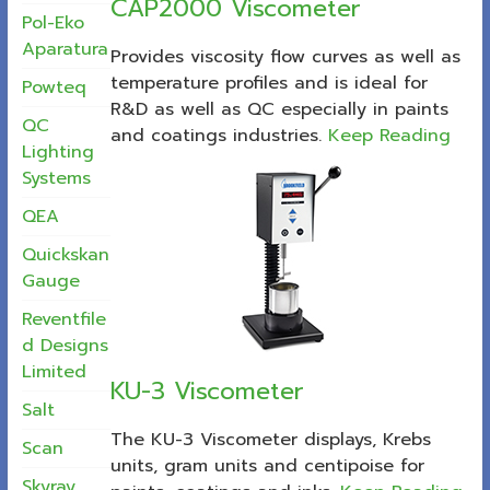
CAP2000 Viscometer
Pol-Eko
Aparatura
Provides viscosity flow curves as well as
temperature profiles and is ideal for
Powteq
R&D as well as QC especially in paints
QC
and coatings industries.
Keep Reading
Lighting
Systems
QEA
Quickskan
Gauge
Reventfile
d Designs
Limited
KU-3 Viscometer
Salt
The KU-3 Viscometer displays, Krebs
Scan
units, gram units and centipoise for
Skyray