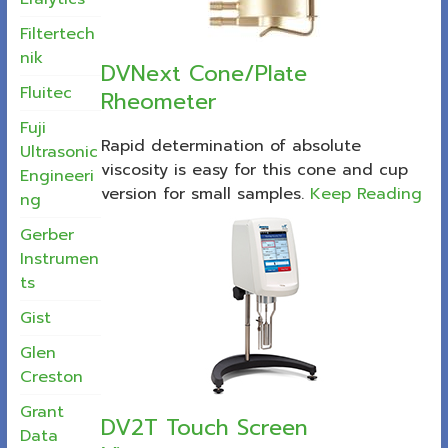
Filtertech
nik
DVNext Cone/Plate
Fluitec
Rheometer
Fuji
Rapid determination of absolute
Ultrasonic
viscosity is easy for this cone and cup
Engineeri
version for small samples.
Keep Reading
ng
Gerber
Instrumen
ts
Gist
Glen
Creston
Grant
DV2T Touch Screen
Data